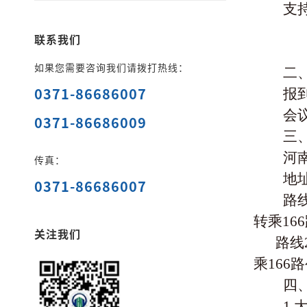
支
联系我们
如果您需要咨询我们请拨打热线：
二
0371-86686007
报到
会议
0371-86686009
三
河
传真：
地
0371-86686007
路
转乘1
关注我们
路线
乘16
四
1.
大