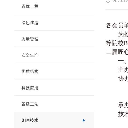
2020-12
省优工程
绿色建造
各会员
为
质量管理
等院校B
二届匠心
安全生产
一
主
优质结构
协
河
科技应用
郑
省级工法
承
技
BIM技术