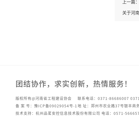
上一篇
关于河南
团结协作，求实创新，热情服务！
版权所有@河南省工程建设协会
联系电话：0371-86686007 0371
备 案 号：豫ICP备09029054号-1
地 址：郑州市农业路37号银丰商
技术支持：杭州品茗安控信息技术股份有限公司 电话：0571-566657