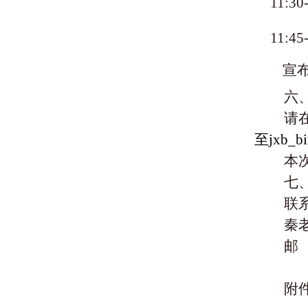
11:30
11:45
宣
六
请
至jxb_b
本
七
联系
秦老
邮
附