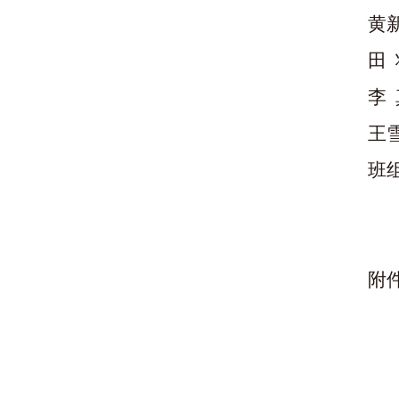
黄
田
李
王
班
附