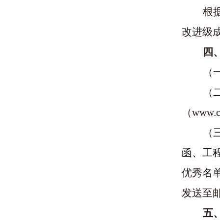
根
改进级
四
（
（
（
www.c
（
函、工
优秀名
发送至
五