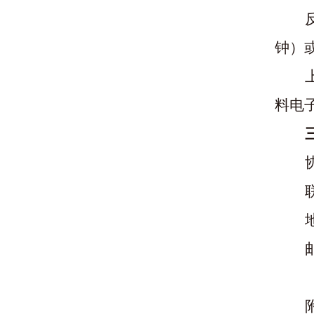
钟）或
料电