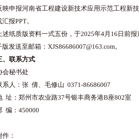
反映申报河南省工程建设新技术应用示范工程新
汇报PPT。
上述纸质版资料一式五份
，于
2025年4月16日前报
子版发送至邮箱：
XJS86686007@163.com。
三、联系方式
协会秘书处
联系人：张
倩、毛修山
0371-86686007
地
址：郑州市农业路
37号银丰商务港B座802室
邮
编：
450000
附件：