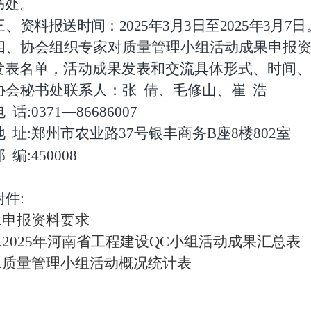
书处。
三、
资料报送时间：
2025
年
3
月
3
日至
2025
年
3
月
7
日
四、协会组织专家对质量管理小组活动成果申报
发表名单，活动成果发表和交流具体形式、时间、
协会秘书处联系人：张
倩、毛修山、崔
浩
电
话
:0371
—
86686007
地
址
:
郑州市农业路
37
号银丰商务
B
座
8
楼
802
室
邮
编
:450008
附件
:
.
申报资料要求
.
2025
年河南省工程建设
QC
小组活动成果汇总表
.
质量管理小组活动概况统计表