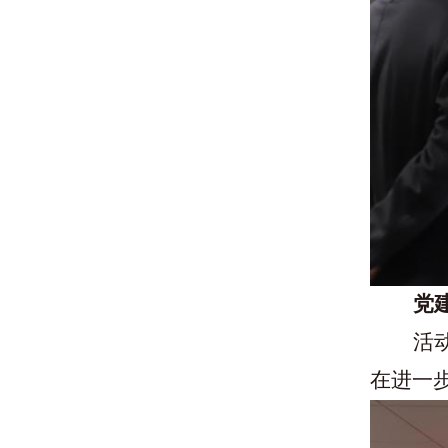
党
活
在进一