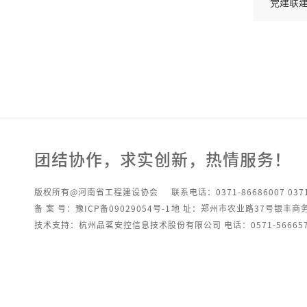
党建联
团结协作，求实创新，热情服务！
版权所有@河南省工程建设协会
联系电话：0371-86686007 0371
备 案 号：豫ICP备09029054号-1
地 址：郑州市农业路37号银丰商
技术支持：杭州品茗安控信息技术股份有限公司 电话：0571-566657