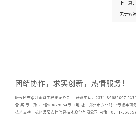
上一篇
关于转发
团结协作，求实创新，热情服务！
版权所有@河南省工程建设协会
联系电话：0371-86686007 0371
备 案 号：豫ICP备09029054号-1
地 址：郑州市农业路37号银丰商
技术支持：杭州品茗安控信息技术股份有限公司 电话：0571-566657