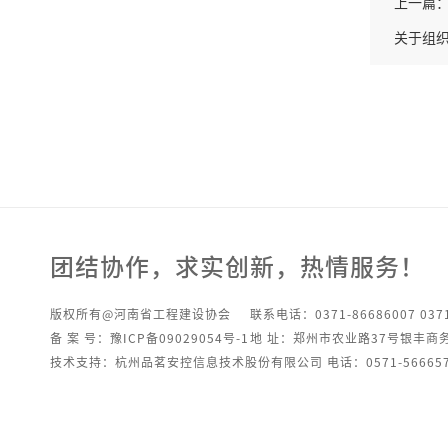
上一篇
关于组织
团结协作，求实创新，热情服务！
版权所有@河南省工程建设协会
联系电话：0371-86686007 0371
备 案 号：豫ICP备09029054号-1
地 址：郑州市农业路37号银丰商
技术支持：杭州品茗安控信息技术股份有限公司 电话：0571-566657