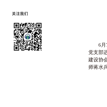
关注我们
6
党支部
建设协
师蒋水