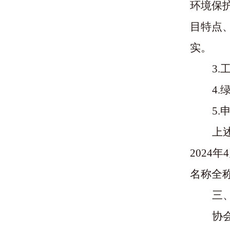
环境保
目特点
实。
3
4.
5
上
2024
名称全称
三
协