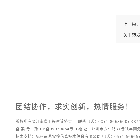
上一篇
关于转发
团结协作，求实创新，热情服务！
版权所有@河南省工程建设协会
联系电话：0371-86686007 0371
备 案 号：豫ICP备09029054号-1
地 址：郑州市农业路37号银丰商
技术支持：杭州品茗安控信息技术股份有限公司 电话：0571-566657