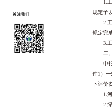
1
规定予
关注我们
2
规定完
3
二
申
件
1
）
一
下评价
1
2.