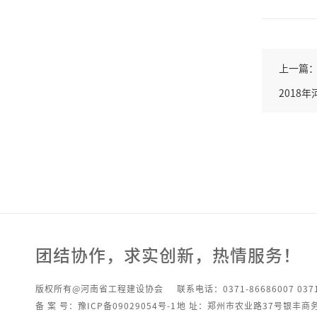
上一篇
2018
团结协作，求实创新，热情服务！
版权所有@河南省工程建设协会
联系电话：0371-86686007 0371
备 案 号：豫ICP备09029054号-1
地 址：郑州市农业路37号银丰商