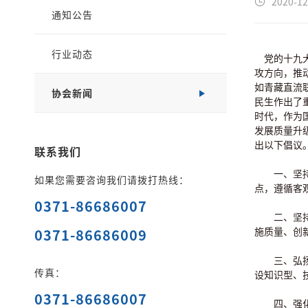
2020-12
通知公告
行业动态
党的十九大
攻方向，推
如青藏直流
协会新闻
民生作出了
时代，作为
发展质量升
出以下倡议
联系我们
一、坚持质
如果您需要咨询我们请拨打热线：
点，遵循客
0371-86686007
二、坚持以
施质量、创
0371-86686009
三、弘扬劳
传真：
设知识型、
0371-86686007
四、强化自