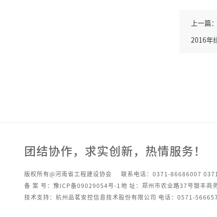
上一篇
2016
团结协作，求实创新，热情服务！
版权所有@河南省工程建设协会
联系电话：0371-86686007 0371
备 案 号：豫ICP备09029054号-1
地 址：郑州市农业路37号银丰商
技术支持：杭州品茗安控信息技术股份有限公司 电话：0571-566657