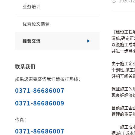
2020-12
业务培训
优秀论文选登
《建设工程项
清单,确定
经验交流
以说施工成
并进一步寻
由于施工企
联系我们
个别性,施
好相互间关系
如果您需要咨询我们请拨打热线：
保证施工的
0371-86686007
现良好经济
0371-86686009
目前施工企
管理的重要
传真：
施工成本管
0371-86686007
据;施工成