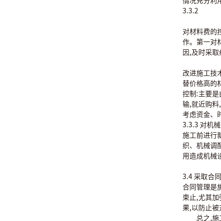
情况充分利
3.3.2
对材料费的
作。第一对
因,及时采取
改进施工技
替价格高的材
控制:主要是
输,就近购料
考虑资金、
3.3.3 对
施工前进行
织、机械调
用造成机械
3.4 采取合
合同管理是
束止,尤其
果,以防止
总之,施工