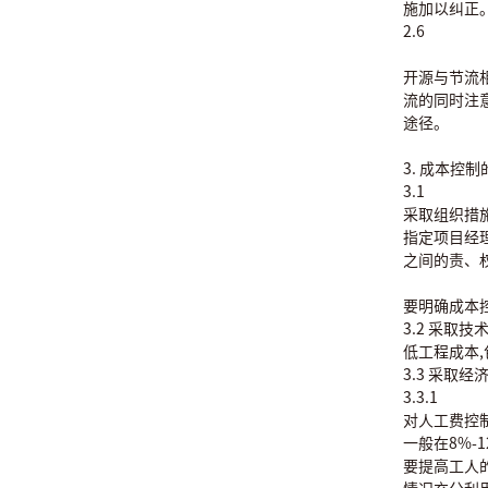
施加以
2.6
开源与节流
流的同时注
途径。
3. 成本
3.1
采取组织措
指定项目经
之间的责、
要明确成本
3.2 采取
低工程成本
3.3 采
3.3.1
对人工费控制
一般在8%
要提高工人