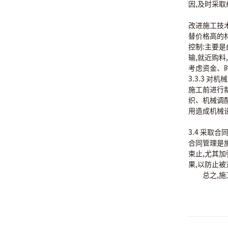
因,及时采取
改进施工技
替价格高的材
控制:主要是
输,就近购料
考虑资金、
3.3.3 对
施工前进行
织、机械调
用造成机械
3.4 采取合
合同管理是
束止,尤其
果,以防止
总之,施工