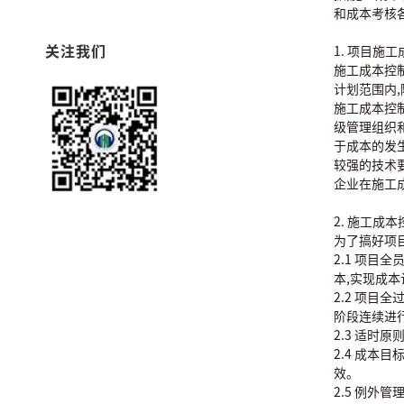
和成本考核
关注我们
1. 项目
施工成本控
计划范围内
施工成本控
级管理组织
于成本的发
较强的技术
企业在施工
2. 施工
为了搞好项
2.1 项
本,实现成
2.2 项
阶段连续进
2.3 适
2.4 成
效。
2.5 例外